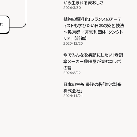
から生まれる愛おしさ
2026/3/30
植物の顔料化！フランスのアーテ
と
ィストも学びたい日本の染色技法
～奥京都／非営利団体「タンクト
リア」 【前編】
2025/12/25
傘でみんなを笑顔にしたい！老舗
傘メーカー藤田屋が育むコラボ
の輪
2026/6/22
日本の生糸 最後の砦「碓氷製糸
株式会社」
2024/11/21