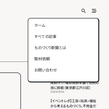
search
search
ホーム
すべての記事
ものづくり新聞とは
取材依頼
人気の記事
Ranking
お問い合わせ
【江戸風鈴体験】ガラスを吹いて
風鈴作り！篠原風鈴本舗で伝統の
技に挑戦（東京都江戸川区）
ヒト
モノ
コト
2026/4/26
【イベントレポ】工芸×玩具×福祉
から考えるものづくり。不完全だ