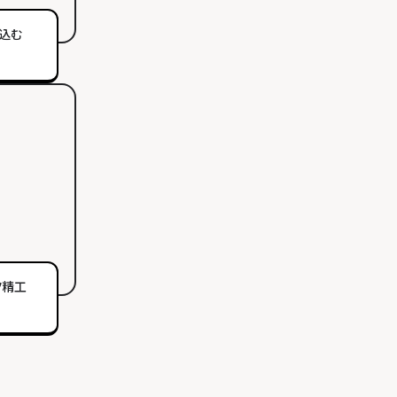
込む
ツ精工