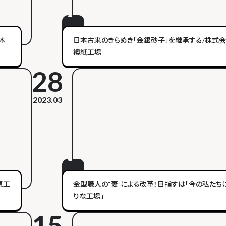
木
日本古来のきらめき「金銀砂子」を継承する/株式
襖紙工場
28
2023.03
恵工
金型職人の“妻”による改革！目指すは「今の私たち
りな工場」
15