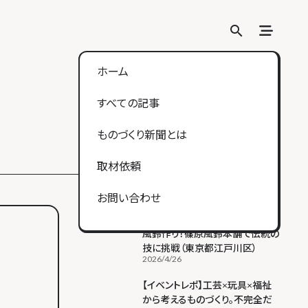
search
search
ホーム
すべての記事
ものづくり新聞とは
取材依頼
人気の記事
Ranking
お問い合わせ
【江戸風鈴体験】ガラスを吹いて
風鈴作り！篠原風鈴本舗で伝統の
技に挑戦（東京都江戸川区）
ヒト
モノ
コト
2026/4/26
【イベントレポ】工芸×玩具×福祉
から考えるものづくり。不完全だ