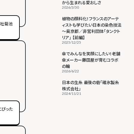
から生まれる愛おしさ
2026/3/30
植物の顔料化！フランスのアーテ
会社菊池
ィストも学びたい日本の染色技法
～奥京都／非営利団体「タンクト
リア」 【前編】
2025/12/25
傘でみんなを笑顔にしたい！老舗
傘メーカー藤田屋が育むコラボ
の輪
2026/6/22
日本の生糸 最後の砦「碓氷製糸
株式会社」
2024/11/21
にぴった