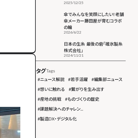
2025/12/25
傘でみんなを笑顔にしたい！老舗
傘メーカー藤田屋が育むコラボ
の輪
2026/6/22
日本の生糸 最後の砦「碓氷製糸
株式会社」
2024/11/21
タグ
Tags
#
ニュース解説
#
若手活躍
#
編集部ニュース
#
想いに触れる
#
繋がりを生み出す
#
産地の挑戦
#
ものづくりの歴史
#
課題解決へのチャレン...
#
製造DX・デジタル化