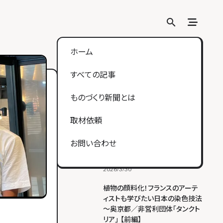
search
search
ホーム
すべての記事
人気の記事
Ranking
【江戸風鈴体験】ガラスを吹いて
ものづくり新聞とは
風鈴作り！篠原風鈴本舗で伝統の
技に挑戦（東京都江戸川区）
取材依頼
2026/4/26
【イベントレポ】工芸×玩具×福祉
お問い合わせ
から考えるものづくり。不完全だ
から生まれる愛おしさ
2026/3/30
ヒト
モノ
コト
植物の顔料化！フランスのアーテ
ィストも学びたい日本の染色技法
～奥京都／非営利団体「タンクト
リア」 【前編】