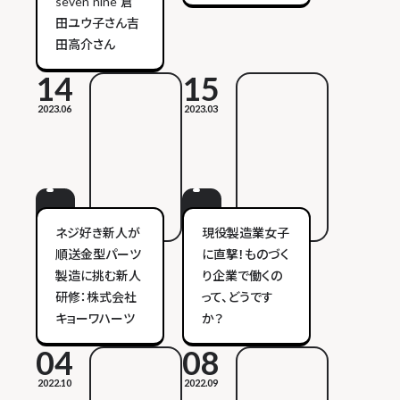
seven nine 倉
田ユウ子さん吉
田高介さん
14
15
2023.06
2023.03
ネジ好き新人が
現役製造業女子
順送金型パーツ
に直撃！ものづく
製造に挑む新人
り企業で働くの
研修：株式会社
って、どうです
キョーワハーツ
か？
04
08
2022.10
2022.09