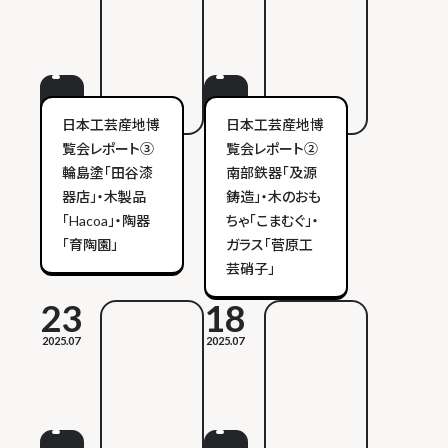
日本工芸産地博
日本工芸産地博
覧会レポート③
覧会レポート②
輪島塗「田谷漆
南部鉄器「及源
器店」・木製品
鋳造」・木のおも
「Hacoa」・陶器
ちゃ「こまむぐ」・
「育陶園」
ガラス「菅原工
芸硝子」
23
18
2025.07
2025.07