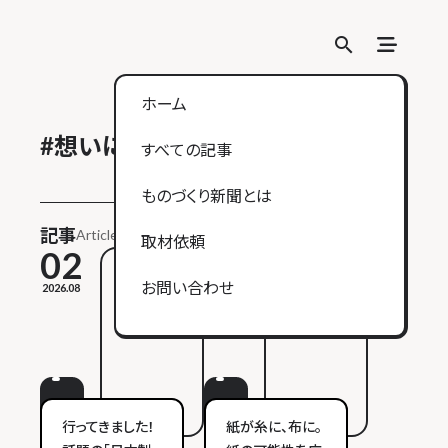
search
search
ホーム
#
想いに触れる
すべての記事
ものづくり新聞とは
記事
Article
取材依頼
02
16
お問い合わせ
2026.08
2026.07
ヒト
モノ
コト
行ってきました！
紙が糸に、布に。