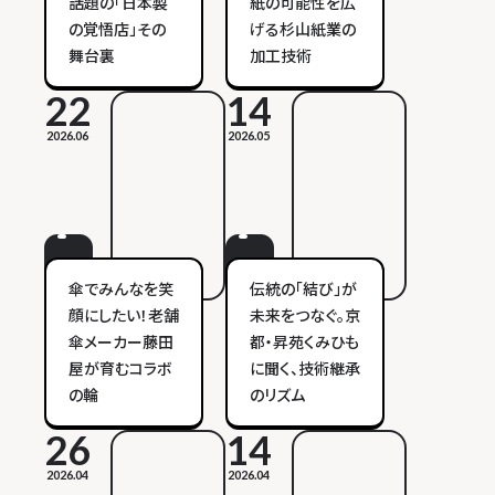
話題の「日本製
紙の可能性を広
の覚悟店」その
げる杉山紙業の
舞台裏
加工技術
22
14
2026.06
2026.05
傘でみんなを笑
伝統の「結び」が
顔にしたい！老舗
未来をつなぐ。京
傘メーカー藤田
都・昇苑くみひも
屋が育むコラボ
に聞く、技術継承
の輪
のリズム
26
14
2026.04
2026.04