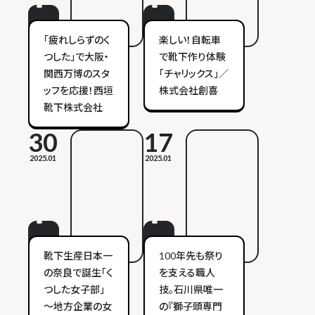
「疲れしらずのく
楽しい！自転車
つした」で大阪・
で靴下作り体験
関西万博のスタ
「チャリックス」／
ッフを応援！西垣
株式会社創喜
靴下株式会社
30
17
2025.01
2025.01
靴下生産日本一
100年先も祭り
の奈良で誕生「く
を支える職人
つした女子部」
技。石川県唯一
～地方企業の女
の『獅子頭専門