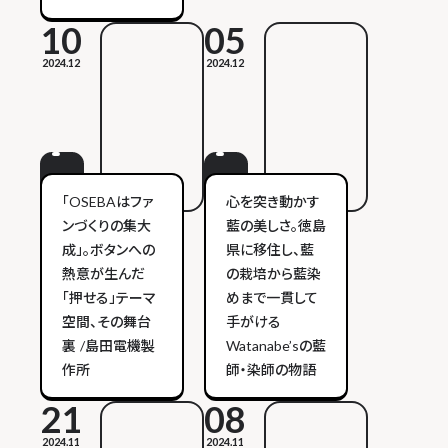
10
05
2024.12
2024.12
「OSEBAはファ
心を突き動かす
ンづくりの集大
藍の美しさ。徳島
成」。ボタンへの
県に移住し、藍
熱意が生んだ
の栽培から藍染
「押せる」テーマ
めまで一貫して
空間、その舞台
手がける
裏 /島田電機製
Watanabe’sの藍
作所
師・染師の物語
21
08
2024.11
2024.11