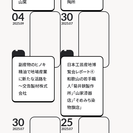
山窯
陶所
04
30
2025.09
2025.07
副産物のヒノキ
日本工芸産地博
精油で地場産業
覧会レポート④
に新たな活路を
和歌山の若手職
～交告製材株式
人「菊井鋏製作
会社
所」「山家漆器
店」「そめみち染
物旗店」
30
25
2025.07
2025.07