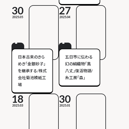
30
27
2025.05
2025.04
日本古来のきら
五日市に伝わる
めき「金銀砂子」
幻の絹織物「黒
を継承する/株式
八丈」復活物語/
会社菊池襖紙工
糸工房「森」
場
18
30
2025.03
2025.01