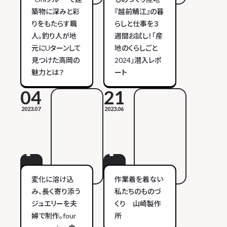
築物に深みと彩
『越前鯖江』の暮
りをもたらす職
らしと仕事を３
人。釣り人が地
週間お試し！「産
元にUターンして
地のくらしごと
見つけた高岡の
2024」潜入レポ
魅力とは？
ート
04
21
2023.07
2023.06
変化に溶け込
作業着を着ない
み、長く寄り添う
私たちのものづ
ジュエリーを夫
くり 山崎製作
婦で制作。four
所