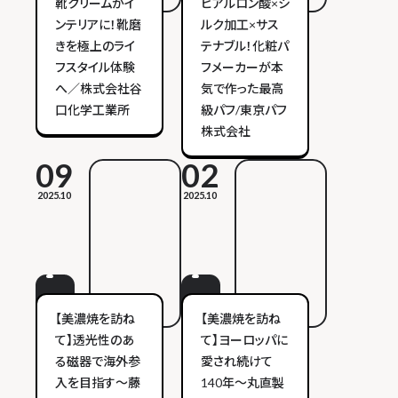
靴クリームがイ
ヒアルロン酸×シ
ンテリアに！靴磨
ルク加工×サス
きを極上のライ
テナブル！化粧パ
フスタイル体験
フメーカーが本
へ／株式会社谷
気で作った最高
口化学工業所
級パフ/東京パフ
株式会社
09
02
2025.10
2025.10
【美濃焼を訪ね
【美濃焼を訪ね
て】透光性のあ
て】ヨーロッパに
る磁器で海外参
愛され続けて
入を目指す～藤
140年～丸直製