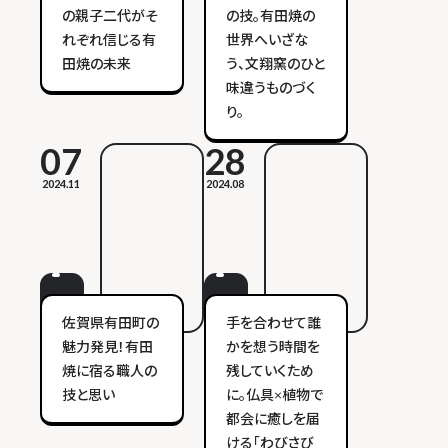
の親子二代がそ
の技。有田焼の
れぞれ信じる有
世界へいざな
田焼の未来
う、文翔窯のひと
味違うものづく
り。
07
28
2024.11
2024.08
佐賀県有田町の
手を合わせて誰
魅力発見！有田
かを想う時間を
焼に宿る職人の
残していくため
技と思い
に。仏具×植物で
都会に癒しを届
ける「わびさび