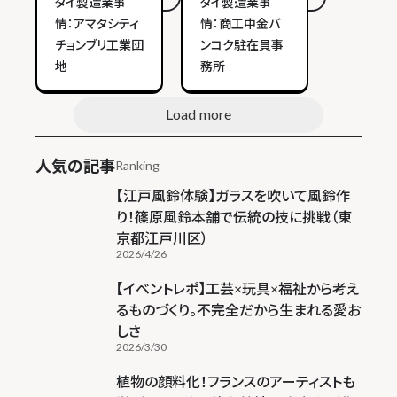
タイ製造業事
タイ製造業事
情：アマタシティ
情：商工中金バ
チョンブリ工業団
ンコク駐在員事
地
務所
Load more
人気の記事
Ranking
【江戸風鈴体験】ガラスを吹いて風鈴作
り！篠原風鈴本舗で伝統の技に挑戦（東
京都江戸川区）
2026/4/26
【イベントレポ】工芸×玩具×福祉から考え
るものづくり。不完全だから生まれる愛お
しさ
2026/3/30
植物の顔料化！フランスのアーティストも