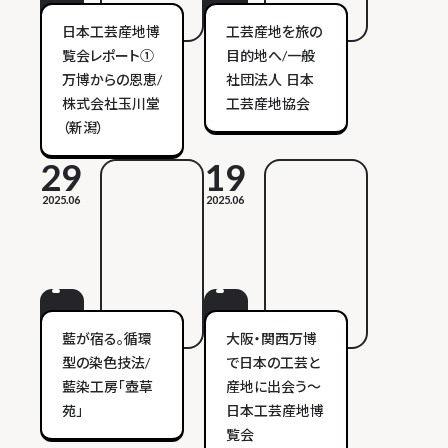
日本工芸産地博
工芸産地を旅の
覧会レポート①
目的地へ/一般
万博からの恩恵/
社団法人 日本
株式会社玉川堂
工芸産地協会
（新潟）
29
19
2025.06
2025.06
藍が宿る。循環
大阪・関西万博
型の染色技法/
で日本の工芸と
藍染工房「壺草
産地に出会う～
苑」
日本工芸産地博
覧会