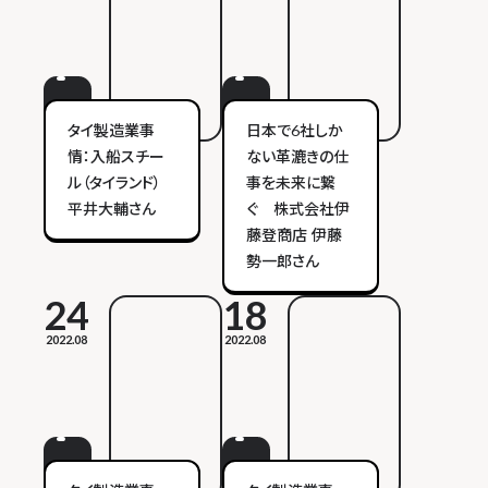
タイ製造業事
日本で6社しか
情：入船スチー
ない革漉きの仕
ル（タイランド）
事を未来に繋
平井大輔さん
ぐ 株式会社伊
藤登商店 伊藤
勢一郎さん
24
18
2022.08
2022.08