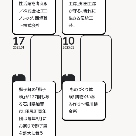
性活躍を考える
工房』知田工房
／株式会社エコ
が守る、現代に
ノレッグ、西垣靴
生きる伝統工
下株式会社
芸。
17
10
2025.01
2025.01
獅子舞の「獅子
ものづくり体
頭」が127個もあ
験！鋳物ぐい吞
る石川県加賀
み作り～堀川鋳
市：田尻町青年
金所
団は毎年9月に
お祭りで獅子舞
を盛大に舞う