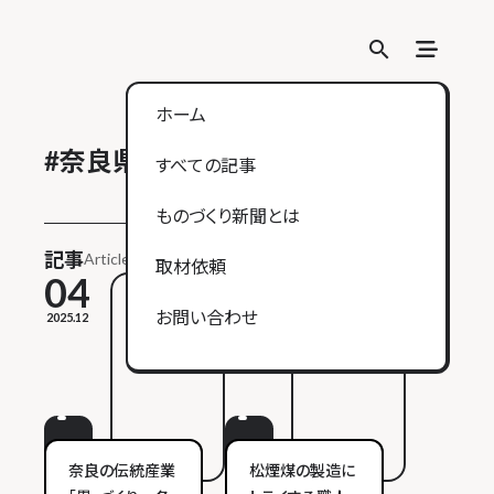
search
search
ホーム
#
奈良県
すべての記事
ものづくり新聞とは
記事
Article
取材依頼
04
04
お問い合わせ
2025.12
2025.12
ヒト
モノ
コト
奈良の伝統産業
松煙煤の製造に