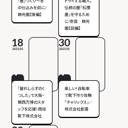
「墨」づくり～冬
トライする職人。
の仕込みを前に/
伝統の墨「松煙
錦光園【後編】
墨」を守るため
に/奈良 錦光
園【前編】
18
30
2025.03
2025.01
「疲れしらずのく
楽しい！自転車
つした」で大阪・
で靴下作り体験
関西万博のスタ
「チャリックス」／
ッフを応援！西垣
株式会社創喜
靴下株式会社