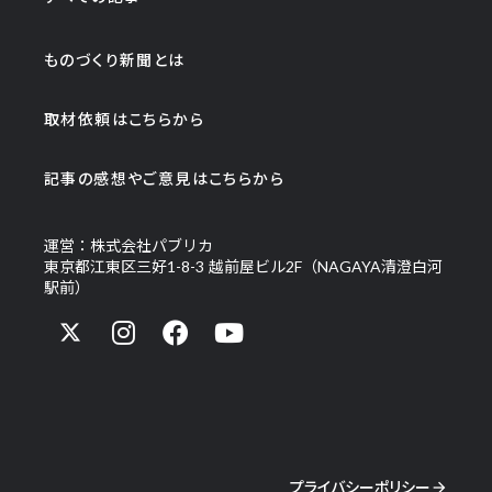
ものづくり新聞とは
取材依頼はこちらから
記事の感想やご意見はこちらから
運営：株式会社パブリカ
東京都江東区三好1-8-3 越前屋ビル2F（NAGAYA清澄白河
駅前）
プライバシーポリシー
arrow_forward