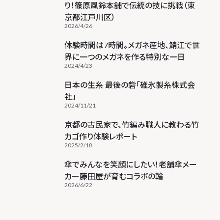
り！篠原風鈴本舗で伝統の技に挑戦（東
京都江戸川区）
2026/4/26
体験時間は7時間。メガネ産地、鯖江で世
界に一つのメガネを作る特別な一日
2024/4/23
日本の生糸 最後の砦「碓氷製糸株式会
社」
2024/11/21
京都の古民家で、竹編み職人に教わる竹
カゴ作り体験レポート
2025/2/18
傘でみんなを笑顔にしたい！老舗傘メー
カー藤田屋が育むコラボの輪
2026/6/22