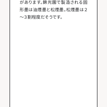
があります。錦光園で製造される固
形墨は油煙墨と松煙墨。松煙墨は２
～３割程度だそうです。